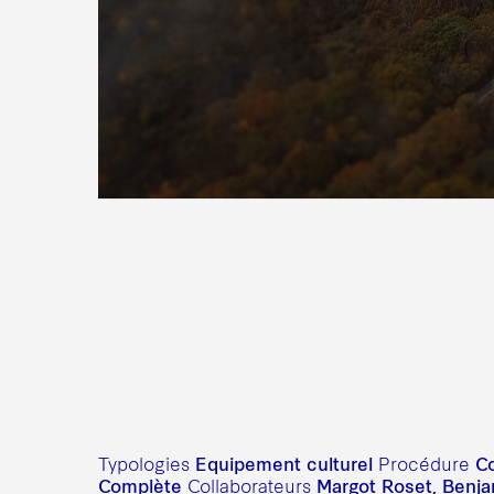
Equipement culturel
Co
Typologies
Procédure
Complète
Margot Roset, Benj
Collaborateurs