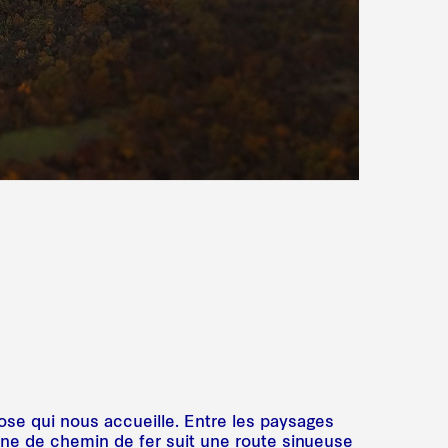
iose qui nous accueille. Entre les paysages
gne de chemin de fer suit une route sinueuse